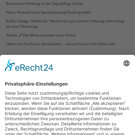
Kostenloser Probetag in der Tagespflege Freital
Neuer Vorstand beim Spielmannszug Freital gewählt
Keller, Garage, Werkbank: Warum eine gut sortierte Ordnung mehr bringt
als neue Werkzeuge
Aladin 🧞 Das Musical kommt nach Freital
Online als Freelancer durchstarten – was auf keinen Fall fehlen darf
STADTTEILE VON FREITAL
Freital Ortsteil Zauckerode
Freital Ortsteil Wurgwitz
Freital Ortsteil Weißig
Freital Ortsteil Somsdorf
Freital Ortsteil Schweinsdorf
Freital Ortsteil Saalhausen
Freital Ortsteil Potschappel
Freital Ortsteil Pesterwitz