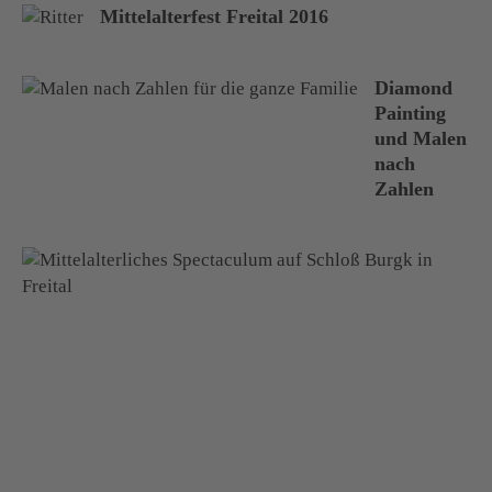
Mittelalterfest Freital 2016
Diamond
Painting
und Malen
nach
Zahlen
M
i
t
t
e
l
a
l
t
e