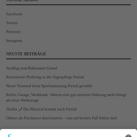
Facebook
Twitter
Pinterest
Instagram
NEUSTE BEITRÄGE
Ausflug zum Rabenauer Grund
Kostenloser Probetag in der Tagespflege Freital
Neuer Vorstand beim Spielmannszug Freital gewählt
Keller, Garage, Werkbank: Warum eine gut sortierte Ordnung mehr bringt
als neue Werkzeuge
Aladin 🧞 Das Musical kommt nach Freital
Online als Freelancer durchstarten – was auf keinen Fall fehlen darf
STADTTEILE VON FREITAL