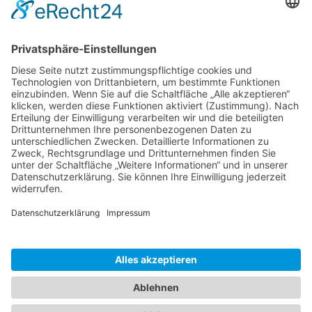
Freital Ortsteil Zauckerode
Freital Ortsteil Wurgwitz
Freital Ortsteil Weißig
Freital Ortsteil Somsdorf
Freital Ortsteil Schweinsdorf
Freital Ortsteil Saalhausen
Freital Ortsteil Potschappel
Freital Ortsteil Pesterwitz
Freital Ortsteil Niederhäslich
Freital Ortsteil Kleinnaundorf
Freital Ortsteil Hainsberg
Freital Ortsteil Döhlen
Freital Ortsteil Deuben
Freital Ortsteil Burgk
Freital Ortsteil Birkigt