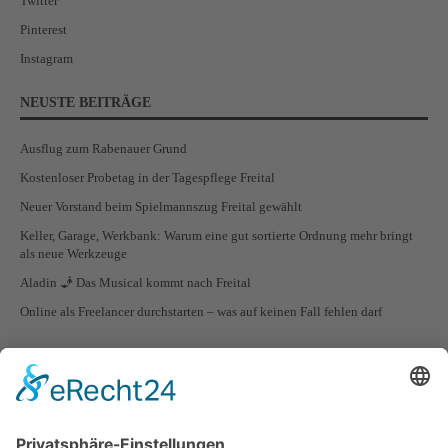
Twitter
Pinterest
Instagram
NEUSTE BEITRÄGE
Ausflug zum Rabenauer Grund
Kostenloser Probetag in der Tagespflege Freital
Neuer Vorstand beim Spielmannszug Freital gewählt
Keller, Garage, Werkbank: Warum eine gut sortierte Ordnung mehr bringt
als neue Werkzeuge
Aladin 🧞 Das Musical kommt nach Freital
Online als Freelancer durchstarten – was auf keinen Fall fehlen darf
STADTTEILE VON FREITAL
Freital Ortsteil Zauckerode
Freital Ortsteil Wurgwitz