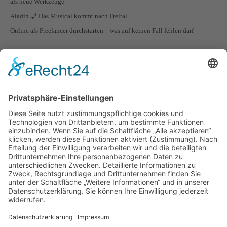
als neue Werkzeuge
Aladin 🧞 Das Musical kommt nach Freital
Online als Freelancer durchstarten – was auf keinen Fall fehlen darf
STADTTEILE VON FREITAL
Freital Ortsteil Zauckerode
Freital Ortsteil Wurgwitz
Freital Ortsteil Weißig
Freital Ortsteil Somsdorf
Freital Ortsteil Schweinsdorf
Freital Ortsteil Saalhausen
Freital Ortsteil Potschappel
Freital Ortsteil Pesterwitz
Freital Ortsteil Niederhäslich
Freital Ortsteil Kleinnaundorf
Freital Ortsteil Hainsberg