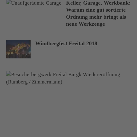
Keller, Garage, Werkbank:
Warum eine gut sortierte
Ordnung mehr bringt als
neue Werkzeuge
Windbergfest Freital 2018
B
e
s
u
c
h
e
r
b