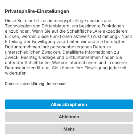
Freital Ortsteil Wurgwitz
Freital Ortsteil Weißig
Freital Ortsteil Somsdorf
Freital Ortsteil Schweinsdorf
Freital Ortsteil Saalhausen
Freital Ortsteil Potschappel
Freital Ortsteil Pesterwitz
Freital Ortsteil Niederhäslich
Freital Ortsteil Kleinnaundorf
Freital Ortsteil Hainsberg
Freital Ortsteil Döhlen
Freital Ortsteil Deuben
Freital Ortsteil Burgk
Freital Ortsteil Birkigt