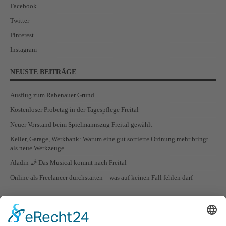
Facebook
Twitter
Pinterest
Instagram
NEUSTE BEITRÄGE
Ausflug zum Rabenauer Grund
Kostenloser Probetag in der Tagespflege Freital
Neuer Vorstand beim Spielmannszug Freital gewählt
Keller, Garage, Werkbank: Warum eine gut sortierte Ordnung mehr bringt
als neue Werkzeuge
Aladin 🧞 Das Musical kommt nach Freital
Online als Freelancer durchstarten – was auf keinen Fall fehlen darf
STADTTEILE VON FREITAL
Freital Ortsteil Zauckerode